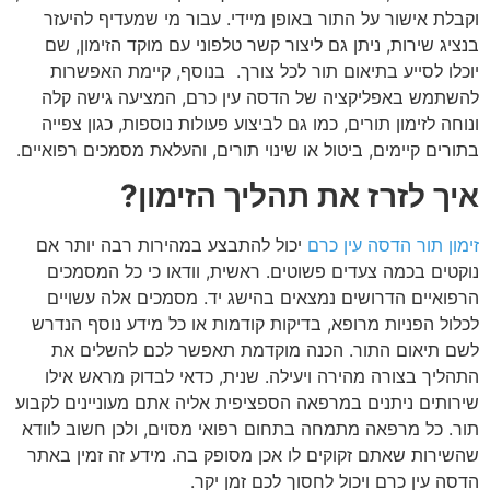
וקבלת אישור על התור באופן מיידי. עבור מי שמעדיף להיעזר
בנציג שירות, ניתן גם ליצור קשר טלפוני עם מוקד הזימון, שם
יוכלו לסייע בתיאום תור לכל צורך
.
בנוסף, קיימת האפשרות
להשתמש באפליקציה של הדסה עין כרם, המציעה גישה קלה
ונוחה לזימון תורים, כמו גם לביצוע פעולות נוספות, כגון צפייה
בתורים קיימים, ביטול או שינוי תורים, והעלאת מסמכים רפואיים
.
איך לזרז את תהליך הזימון
?
זימון תור הדסה עין כרם
יכול להתבצע במהירות רבה יותר אם
נוקטים בכמה צעדים פשוטים. ראשית, וודאו כי כל המסמכים
הרפואיים הדרושים נמצאים בהישג יד. מסמכים אלה עשויים
לכלול הפניות מרופא, בדיקות קודמות או כל מידע נוסף הנדרש
לשם תיאום התור. הכנה מוקדמת תאפשר לכם להשלים את
התהליך בצורה מהירה ויעילה
.
שנית, כדאי לבדוק מראש אילו
שירותים ניתנים במרפאה הספציפית אליה אתם מעוניינים לקבוע
תור. כל מרפאה מתמחה בתחום רפואי מסוים, ולכן חשוב לוודא
שהשירות שאתם זקוקים לו אכן מסופק בה. מידע זה זמין באתר
הדסה עין כרם ויכול לחסוך לכם זמן יקר
.