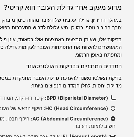
מדוע מעקב אחר גדילת העובר הוא קריטי?
במהלך ההיריון, גדילה עקבית של העובר מהווה סימן מובהק ל
צורך בבירור נוסף. כמו כן, היא עלולה לדרוש התערבות רפו
בדיקות אלו, שאותן מבצעים באמצעות אולטרסאונד, אינן פולשנ
המאפשרים להשוות את התפתחות העובר לעקומות גדילה סטנד
ומתפתח באופן הרמוני.
המדדים המרכזיים בבדיקות האולטרסאונד
בדיקת האולטרסאונד להערכת גדילת העובר מתמקדת במספר
מדויקת יחסית. להלן המדדים הנפוצים ביותר:
BPD (Biparietal Diameter):
קוטר דו-רקתי, המודד
HC (Head Circumference):
היקף הראש של העובר. מדד זה, יחד עם ה
AC (Abdominal Circumference):
היקף הבטן. מדד
חשוב לתזונת העובר.
FL (Femur Length):
אורך עצם הירך, העצם הארוכה