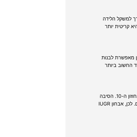
10-. ייתכן פער בין המשקל המוערך למשקל הלידה
א קריטית יותר
ן מאפשרת לבנות
ד החשוב ביותר
IUGR (Intrauterine Growth Restriction) הוא מצב שבו העובר אינו ממצה את פוטנציאל הגדילה שלו, ומשקלו נמוך מהאחוזון ה-10. הסיבה
השכיחה ביותר היא אי-ספיקה שלייתית. בנוסף, הסיכונים כוללים רמות חמצן נמוכות יותר בלידה וצורך אפשרי ביילוד מוקדם. לכן, אבחון IUGR