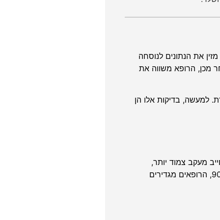
זין את הנתונים לנוסחה
א נוסחת Hadlock). כתוצאה מכך, נוסחה זו מפיקה הערכת משקל עם סטיית תקן של כ-10-15%. לאחר מכן, הרופא משווה את
. למעשה, בדיקות אלו הן
 תוך-רחמית). מצב זה מחייב מעקב צמוד יותר,
הכולל בדיקות זרימת דם בחבל הטבור (דופלר) וניטור עוברי, כדי לשלול מצוקה. מנגד, אם המשקל המוערך גבוה מהאחוזון ה-90, הרופאים מגדירים