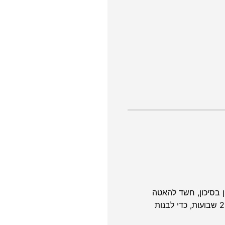
 בסיכון, חשד להאטה
בגדילה או ריבוי עוברים, הרופא המטפל ימליץ על תדירות גבוהה יותר. במקרים אלה, הערכה עשויה להתבצע לעיתים כל 2-4 שבועות, כדי לבנות