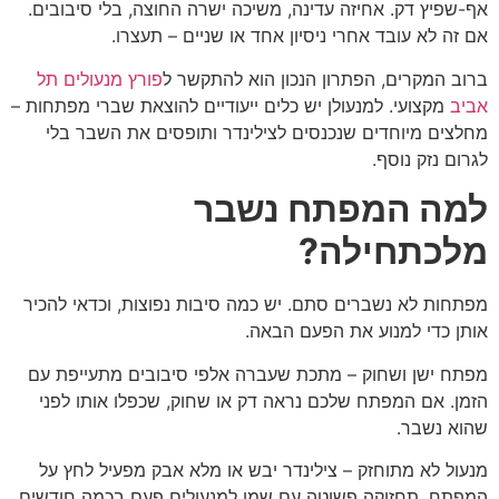
אף-שפיץ דק. אחיזה עדינה, משיכה ישרה החוצה, בלי סיבובים.
אם זה לא עובד אחרי ניסיון אחד או שניים – תעצרו.
ברוב המקרים, הפתרון הנכון הוא להתקשר ל
פורץ מנעולים תל
אביב
מקצועי. למנעולן יש כלים ייעודיים להוצאת שברי מפתחות –
מחלצים מיוחדים שנכנסים לצילינדר ותופסים את השבר בלי
לגרום נזק נוסף.
למה המפתח נשבר
מלכתחילה?
מפתחות לא נשברים סתם. יש כמה סיבות נפוצות, וכדאי להכיר
אותן כדי למנוע את הפעם הבאה.
מפתח ישן ושחוק – מתכת שעברה אלפי סיבובים מתעייפת עם
הזמן. אם המפתח שלכם נראה דק או שחוק, שכפלו אותו לפני
שהוא נשבר.
מנעול לא מתוחזק – צילינדר יבש או מלא אבק מפעיל לחץ על
המפתח. תחזוקה פשוטה עם שמן למנעולים פעם בכמה חודשים