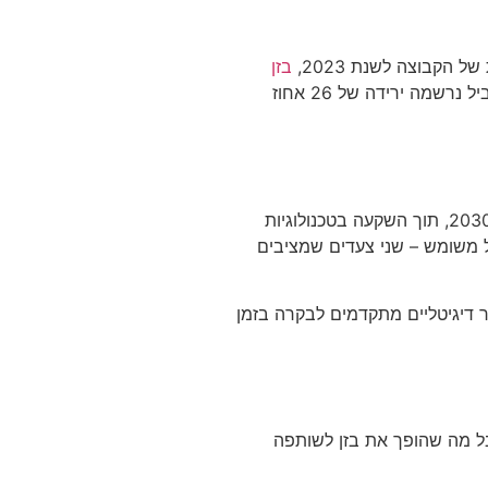
הקבוצה לשנת 2023,
בזן
הצליחה להפחית את פליטות החומר המסרטן בנזן ב-84 אחוז מאז 2018 – נתון שמשקף שינוי מהותי בדרך שבה מתנהל המפעל. במקביל נרשמה ירידה של 26 אחוז
הקבוצה לא מסתפקת בהישגי העבר, ומציבה יעדים שאפתניים לעשור הקרוב. בזן התחייבה להפחית פליטות גזי חממה ב-30 אחוז עד 2030, תוך השקעה בטכנולוגיות
 משומש – שני צעדים שמציבים
עד של 30 אחוז פולימרים מתחדשים עד 2030, ומשלבת מנגנוני ניטור דיגיטליים מתקדמים לבקרה בזמן
הקבוצה מעסיקה כ-15,800 עובדים ישירים ועקיפים. אבל מה שהופך את בזן לשותפה